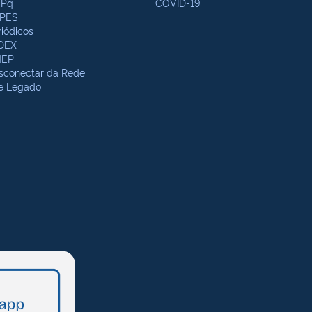
Pq
COVID-19
PES
riódicos
DEX
NEP
sconectar da Rede
te Legado