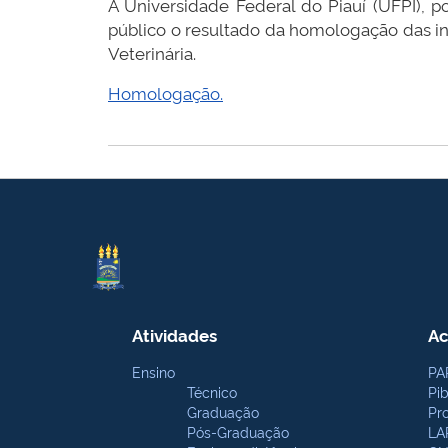
A Universidade Federal do Piauí (UFPI), 
público o resultado da homologação das in
Veterinária.
Homologação.
Atividades
Ac
Ensino
PA
Técnico
Pi
Graduação
Pr
Pós-Graduação
LA