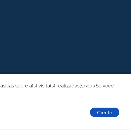
cas sobre a(s) visita(s) realizadas(s).<br>Se você
Ciente