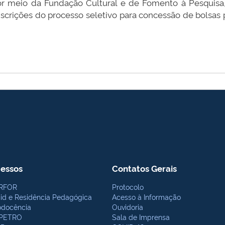
por meio da Fundação Cultural e de Fomento à Pesquisa,
scrições do processo seletivo para concessão de bolsas
essos
Contatos Gerais
RFOR
Protocolo
bid e Residência Pedagógica
Acesso à Informação
odocência
Ouvidoria
PETRO
Sala de Imprensa