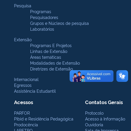
Pesquisa
Programas
Pesquisadores
Grupos e Núcleos de pesquisa
Laboratórios
Extensão
Programas E Projetos
Linhas de Extensão
Áreas temáticas
Modalidades de Extensão
Diretrizes de Extensão
Internacional
Egressos
Assistência Estudantil
Acessos
Contatos Gerais
PARFOR
Protocolo
Pibid e Residência Pedagógica
Acesso à Informação
Prodocência
Ouvidoria
LAPETRO
Sala de Imprensa