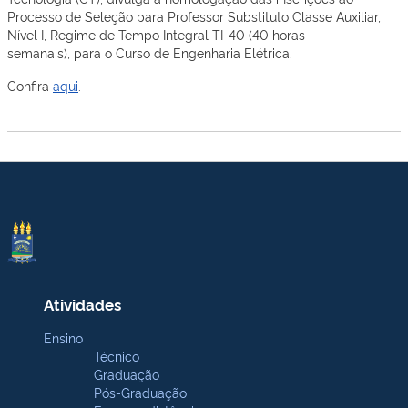
Processo de Seleção para Professor Substituto Classe Auxiliar,
Nível I, Regime de Tempo Integral TI-40 (40 horas
semanais), para o Curso de Engenharia Elétrica.
Confira
aqui
.
Atividades
Ensino
Técnico
Graduação
Pós-Graduação