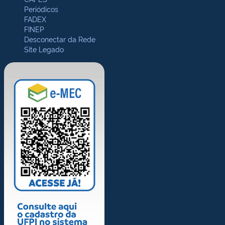
Periódicos
FADEX
FINEP
Desconectar da Rede
Site Legado