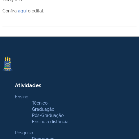
Confira
aqui
o edital.
Atividades
Ensino
Técnico
Graduação
Pós-Graduação
Ensino a distância
Pesquisa
Programas