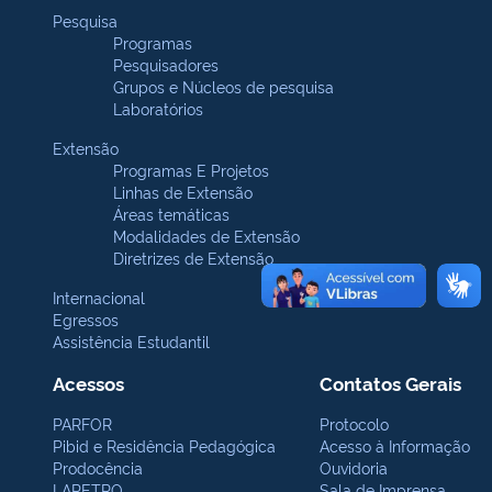
Pesquisa
Programas
Pesquisadores
Grupos e Núcleos de pesquisa
Laboratórios
Extensão
Programas E Projetos
Linhas de Extensão
Áreas temáticas
Modalidades de Extensão
Diretrizes de Extensão
Internacional
Egressos
Assistência Estudantil
Acessos
Contatos Gerais
PARFOR
Protocolo
Pibid e Residência Pedagógica
Acesso à Informação
Prodocência
Ouvidoria
LAPETRO
Sala de Imprensa