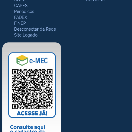
CAPES
Periódicos
FADEX
FINEP
Desconectar da Rede
Site Legado