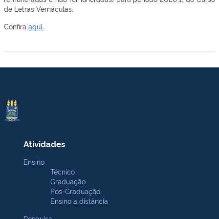
de Letras Vernáculas.
Confira
aqui.
Atividades
Ensino
Técnico
Graduação
Pós-Graduação
Ensino a distância
Pesquisa