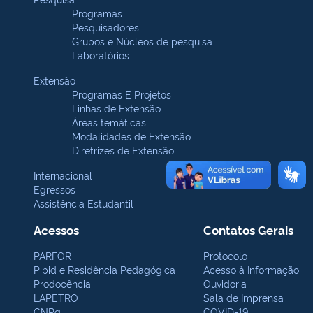
Programas
Pesquisadores
Grupos e Núcleos de pesquisa
Laboratórios
Extensão
Programas E Projetos
Linhas de Extensão
Áreas temáticas
Modalidades de Extensão
Diretrizes de Extensão
Internacional
Egressos
Assistência Estudantil
Acessos
Contatos Gerais
PARFOR
Protocolo
Pibid e Residência Pedagógica
Acesso à Informação
Prodocência
Ouvidoria
LAPETRO
Sala de Imprensa
CNPq
COVID-19