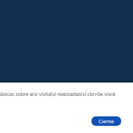
cas sobre a(s) visita(s) realizadas(s).<br>Se você
Ciente