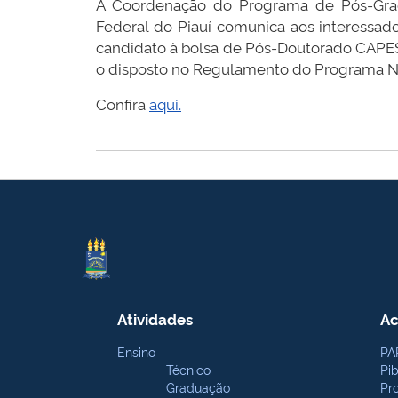
A Coordenação do Programa de Pós-Grad
Federal do Piauí comunica aos interessad
candidato à bolsa de Pós-Doutorado CAPES
o disposto no Regulamento do Programa N
Confira
aqui.
Atividades
Ac
Ensino
PA
Técnico
Pi
Graduação
Pr