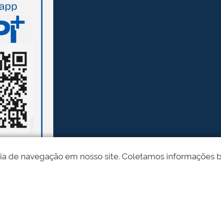
ia de navegação em nosso site. Coletamos informações bási