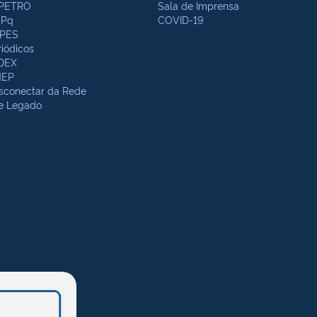
PETRO
Sala de Imprensa
Pq
COVID-19
PES
riódicos
DEX
NEP
sconectar da Rede
te Legado