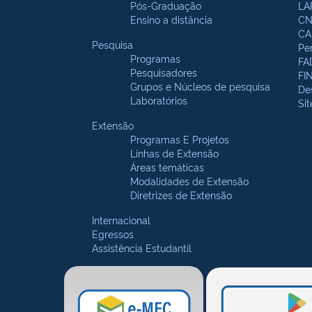
Pós-Graduação
LA
Ensino a distância
CN
CA
Pesquisa
Pe
Programas
FA
Pesquisadores
FI
Grupos e Núcleos de pesquisa
De
Laboratórios
Si
Extensão
Programas E Projetos
Linhas de Extensão
Áreas temáticas
Modalidades de Extensão
Diretrizes de Extensão
Internacional
Egressos
Assistência Estudantil