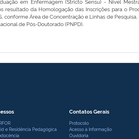
uação em Enfermagem (Stricto Sensu) - Nível Mestr
os resultado da Homologação das Inscrições para o Proc
, conforme Área de Concentração e Linhas de Pesquisa, 
acional de Pós-Doutorado (PNPD).
essos
Contatos Gerais
RFOR
Protocolo
bid e Residência Pedagógica
Acesso à Informação
odocência
Ouvidoria