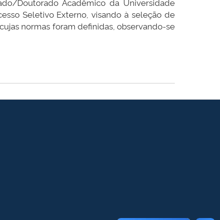
ado/Doutorado Acadêmico da Universidade
esso Seletivo Externo, visando à seleção de
cujas normas foram definidas, observando-se