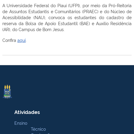
A Universidade Federal do Piauí (UFPI), por meio da Pró-Reitoria
de Assuntos Estudantis e Comunitários (PRAEC) e do Núcleo de
Acessibilidade (NAU), convoca os estudantes do cadastro de
reserva da Bolsa de Apoio Estudantil (BAE) e Auxílio Residência
(AR), do Campus de Bom Jesus.
Confira
aqui
.
Atividades
Ensino
Técnico