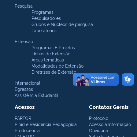
Pesquisa
Programas
Pesquisadores
Grupos e Núcleos de pesquisa
Laboratórios
Extensão
Programas E Projetos
Linhas de Extensão
Áreas temáticas
Modalidades de Extensão
Diretrizes de Extensão
Internacional
Egressos
Assistência Estudantil
Acessos
Contatos Gerais
PARFOR
Protocolo
Pibid e Residência Pedagógica
Acesso à Informação
Prodocência
Ouvidoria
LAPETRO
Sala de Imprensa