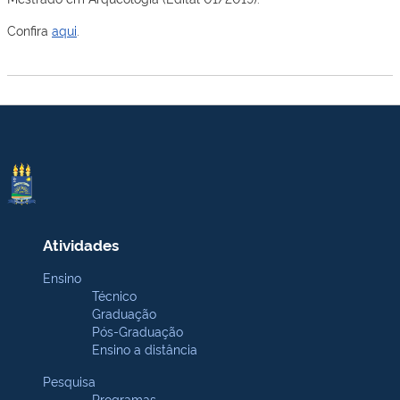
Confira
aqui
.
Atividades
Ensino
Técnico
Graduação
Pós-Graduação
Ensino a distância
Pesquisa
Programas