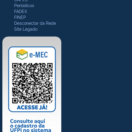
Periódicos
FADEX
FINEP
Desconectar da Rede
Site Legado