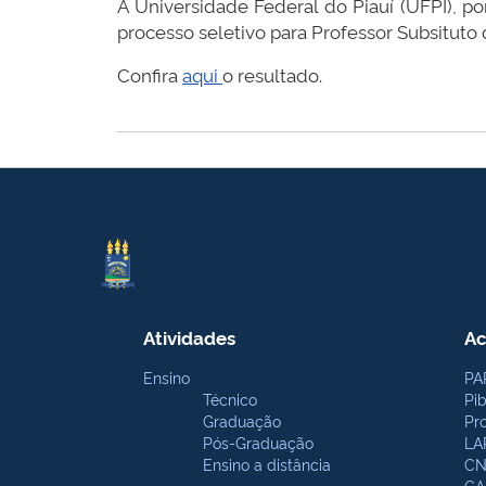
A Universidade Federal do Piauí (UFPI), 
processo seletivo para Professor Subsituto
Confira
aqui
o resultado.
Atividades
Ac
Ensino
PA
Técnico
Pi
Graduação
Pr
Pós-Graduação
LA
Ensino a distância
CN
CA