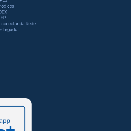
riódicos
DEX
NEP
sconectar da Rede
te Legado