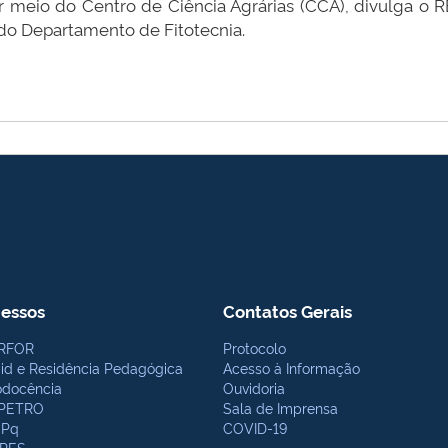
por meio do Centro de Ciência Agrárias (CCA), divulga
 do Departamento de Fitotecnia.
essos
Contatos Gerais
RFOR
Protocolo
bid e Residência Pedagógica
Acesso à Informação
odocência
Ouvidoria
PETRO
Sala de Imprensa
Pq
COVID-19
PES