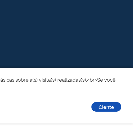
cas sobre a(s) visita(s) realizadas(s).<br>Se você
Ciente