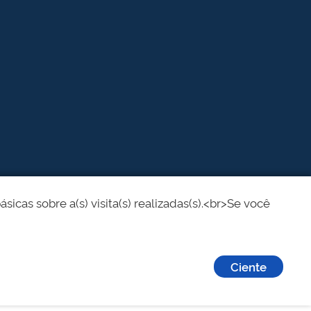
cas sobre a(s) visita(s) realizadas(s).<br>Se você
Ciente