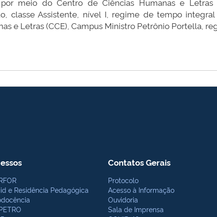
, por meio do Centro de Ciências Humanas e Letras (
to, classe Assistente, nível I, regime de tempo integra
nas e Letras (CCE), Campus Ministro Petrônio Portella, r
essos
Contatos Gerais
RFOR
Protocolo
bid e Residência Pedagógica
Acesso à Informação
odocência
Ouvidoria
PETRO
Sala de Imprensa