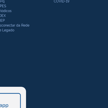
Pq
COVID-19
PES
riódicos
DEX
NEP
sconectar da Rede
te Legado