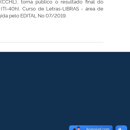
CCHL), torna público o resultado final do
l (TI-40h), Curso de Letras-LIBRAS - área de
egida pelo EDITAL No 07/2019.