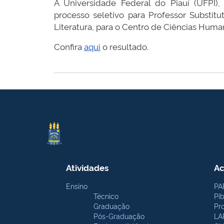
A Universidade Federal do Piauí (UFPI)
processo seletivo para Professor Substitu
Literatura, para o Centro de Ciências Huma
Confira
aqui
o resultado.
Atividades
Ac
Ensino
PA
Técnico
Pi
Graduação
Pr
Pós-Graduação
LA