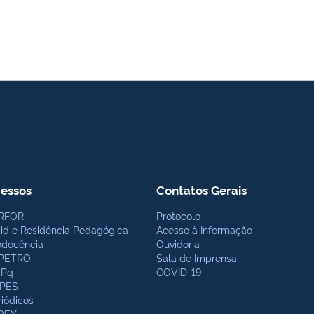
essos
Contatos Gerais
RFOR
Protocolo
bid e Residência Pedagógica
Acesso à Informação
odocência
Ouvidoria
PETRO
Sala de Imprensa
Pq
COVID-19
PES
riódicos
DEX