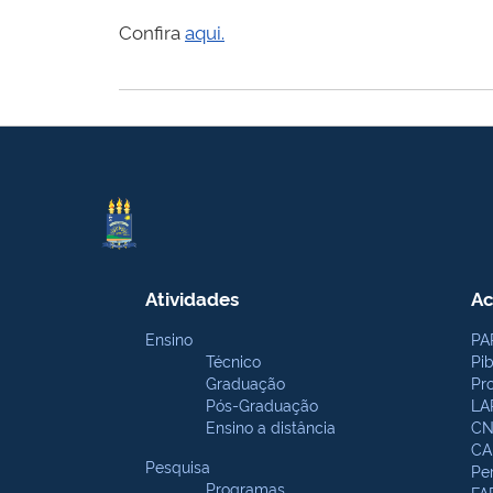
Confira
aqui.
Atividades
Ac
Ensino
PA
Técnico
Pi
Graduação
Pr
Pós-Graduação
LA
Ensino a distância
CN
CA
Pesquisa
Pe
Programas
FA