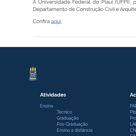
A Universidade Federal do Piauí (UFPI), 
Departamento de Construção Civil e Arquite
Confira
aqui
.
Atividades
Ac
Ensino
PA
Técnico
Pi
Graduação
Pr
Pós-Graduação
LA
Ensino a distância
CN
CA