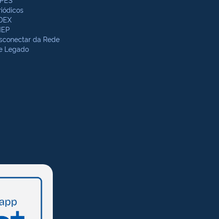
riódicos
DEX
NEP
sconectar da Rede
te Legado