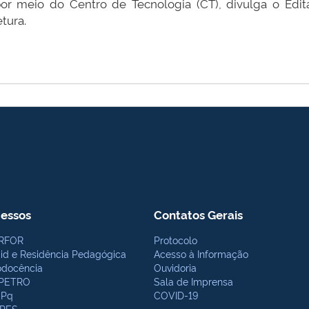
por meio do Centro de Tecnologia (CT), divulga o Edit
tura.
essos
Contatos Gerais
RFOR
Protocolo
bid e Residência Pedagógica
Acesso à Informação
odocência
Ouvidoria
PETRO
Sala de Imprensa
Pq
COVID-19
PES