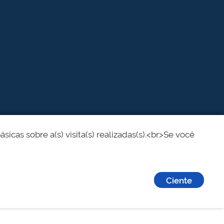
cas sobre a(s) visita(s) realizadas(s).<br>Se você
Ciente