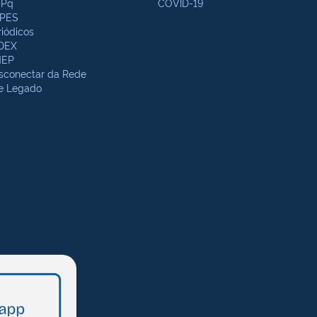
Pq
COVID-19
PES
riódicos
DEX
NEP
sconectar da Rede
te Legado