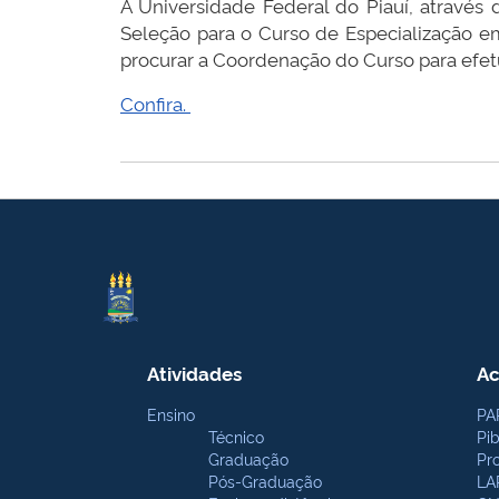
A Universidade Federal do Piauí, através
Seleção para o Curso de Especialização e
procurar a Coordenação do Curso para efetu
Confira.
Atividades
Ac
Ensino
PA
Técnico
Pi
Graduação
Pr
Pós-Graduação
LA