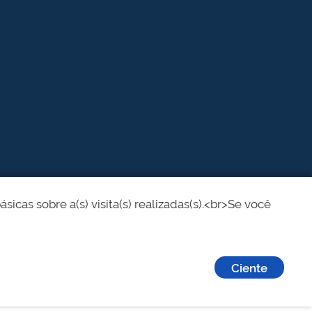
cas sobre a(s) visita(s) realizadas(s).<br>Se você
Ciente