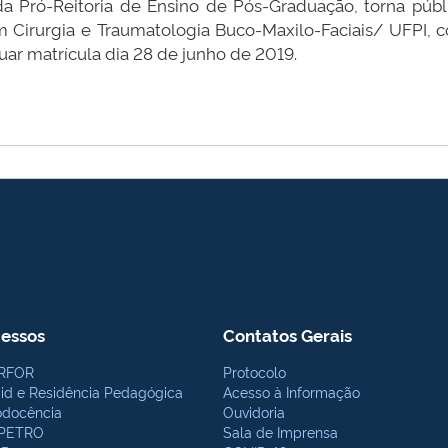
 da Pró-Reitoria de Ensino de Pós-Graduação, torna púb
m Cirurgia e Traumatologia Buco-Maxilo-Faciais/ UFPI, 
ar matrícula dia 28 de junho de 2019.
essos
Contatos Gerais
RFOR
Protocolo
bid e Residência Pedagógica
Acesso à Informação
odocência
Ouvidoria
PETRO
Sala de Imprensa