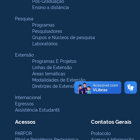
Pós-Graduação
Ensino a distância
Pesquisa
Programas
Pesquisadores
Grupos e Núcleos de pesquisa
Laboratórios
Extensão
Programas E Projetos
Linhas de Extensão
Áreas temáticas
Modalidades de Extensão
Diretrizes de Extensão
Internacional
Egressos
Assistência Estudantil
Acessos
Contatos Gerais
PARFOR
Protocolo
Pibid e Residência Pedagógica
Acesso à Informação