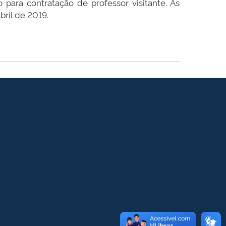
ara contratação de professor visitante. As
bril de 2019.