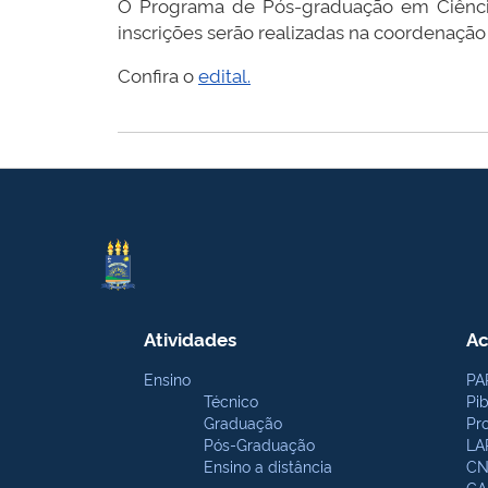
O Programa de Pós-graduação em Ciências
inscrições serão realizadas na coordenação
Confira o
edital.
Atividades
Ac
Ensino
PA
Técnico
Pi
Graduação
Pr
Pós-Graduação
LA
Ensino a distância
CN
CA