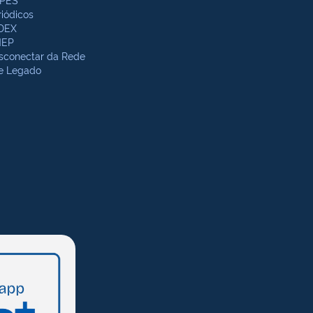
riódicos
DEX
NEP
sconectar da Rede
te Legado