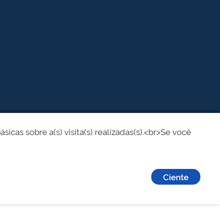
cas sobre a(s) visita(s) realizadas(s).<br>Se você
Ciente