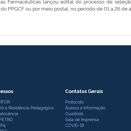
 Farmacêuticas lançou edital do processo de seleção p
 do PPGCF ou por meio postal, no período de 01 a 26 de a
essos
Contatos Gerais
RFOR
Protocolo
bid e Residência Pedagógica
Acesso à Informação
odocência
Ouvidoria
PETRO
Sala de Imprensa
Pq
COVID-19
PES