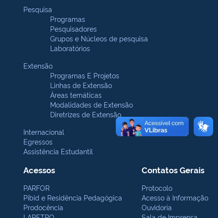
Pesquisa
Programas
Pesquisadores
Grupos e Núcleos de pesquisa
Laboratórios
Extensão
Programas E Projetos
Linhas de Extensão
Áreas temáticas
Modalidades de Extensão
Diretrizes de Extensão
Internacional
Egressos
Assistência Estudantil
Acessos
Contatos Gerais
PARFOR
Protocolo
Pibid e Residência Pedagógica
Acesso à Informação
Prodocência
Ouvidoria
LAPETRO
Sala de Imprensa