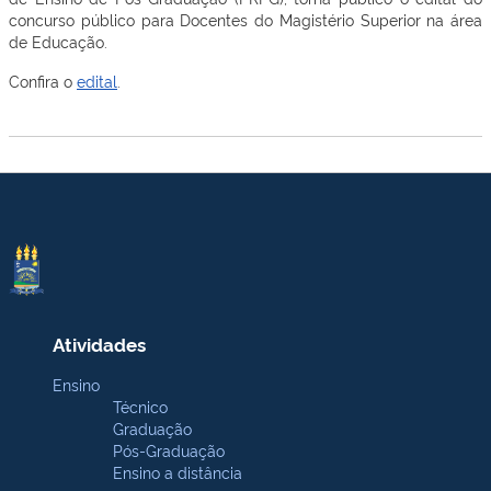
concurso público para Docentes do Magistério Superior na área
de Educação.
Confira o
edital
.
Atividades
Ensino
Técnico
Graduação
Pós-Graduação
Ensino a distância