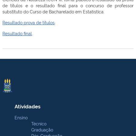
de títulos e o resultado final para o concurso de professor
substituto do Curso de Bacharelado em Estatística.
Resultado prova de títulos
.
Resultado final
.
Atividades
Ensino
Técnico
Graduação
Pós-Graduação