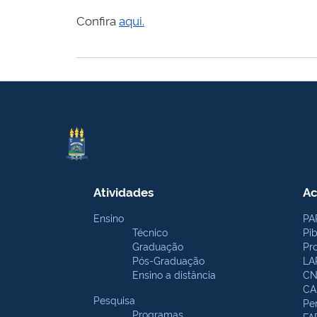
Confira
aqui.
Atividades
Ac
Ensino
PA
Técnico
Pi
Graduação
Pr
Pós-Graduação
LA
Ensino a distância
CN
CA
Pesquisa
Pe
Programas
FA