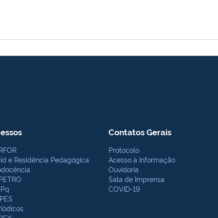
essos
Contatos Gerais
RFOR
Protocolo
bid e Residência Pedagógica
Acesso à Informação
odocência
Ouvidoria
PETRO
Sala de Imprensa
Pq
COVID-19
PES
riódicos
DEX