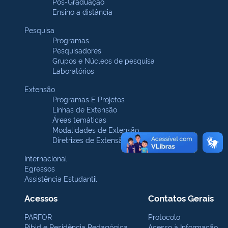
Pós-Graduação
Ensino a distância
Pesquisa
Programas
Pesquisadores
Grupos e Núcleos de pesquisa
Laboratórios
Extensão
Programas E Projetos
Linhas de Extensão
Áreas temáticas
Modalidades de Extensão
Diretrizes de Extensão
Internacional
Egressos
Assistência Estudantil
Acessos
Contatos Gerais
PARFOR
Protocolo
Pibid e Residência Pedagógica
Acesso à Informação