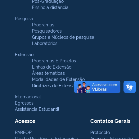
Pós-Graduação
Ensino a distância
Pesquisa
Programas
Pesquisadores
Grupos e Núcleos de pesquisa
Laboratórios
Extensão
Programas E Projetos
Linhas de Extensão
Áreas temáticas
Modalidades de Extensão
Diretrizes de Extensão
Internacional
Egressos
Assistência Estudantil
Acessos
Contatos Gerais
PARFOR
Protocolo
Pibid e Residência Pedagógica
Acesso à Informação