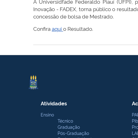
A Universidfade Federaldo Piauí (UFPI),
Inovação - FADEX, torna público o resultado
concessão de bolsa de Mestrado.
Confira
aqui
o Resultado.
Atividades
Ac
Ensino
PA
Técnico
Pi
Graduação
Pr
Pós-Graduação
LA