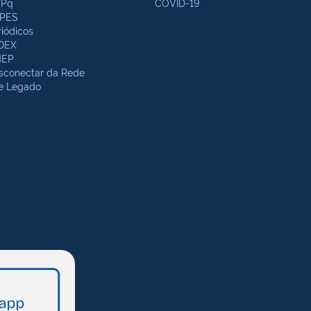
Pq
COVID-19
PES
riódicos
DEX
NEP
sconectar da Rede
te Legado