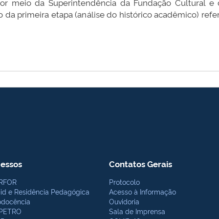
 por meio da Superintendência da Fundação Cultural e
 da primeira etapa (análise do histórico acadêmico) refe
essos
Contatos Gerais
RFOR
Protocolo
bid e Residência Pedagógica
Acesso à Informação
odocência
Ouvidoria
PETRO
Sala de Imprensa