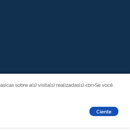
cas sobre a(s) visita(s) realizadas(s).<br>Se você
Ciente