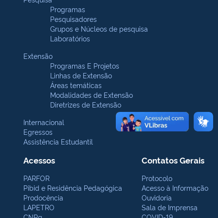
Programas
Pesquisadores
Grupos e Núcleos de pesquisa
Laboratórios
Extensão
Programas E Projetos
Linhas de Extensão
Áreas temáticas
Modalidades de Extensão
Diretrizes de Extensão
Internacional
Egressos
Assistência Estudantil
Acessos
Contatos Gerais
PARFOR
Protocolo
Pibid e Residência Pedagógica
Acesso à Informação
Prodocência
Ouvidoria
LAPETRO
Sala de Imprensa
CNPq
COVID-19