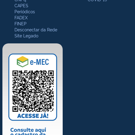
CAPES
Periódicos
FADEX
FINEP
Desconectar da Rede
Site Legado