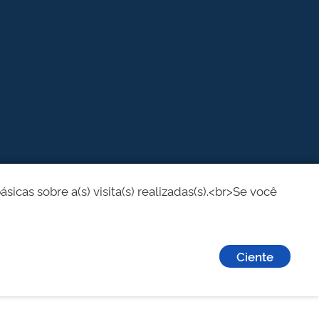
cas sobre a(s) visita(s) realizadas(s).<br>Se você
Ciente