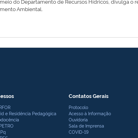
r meio do Departamento de Recursos Hídricos, divulga o re
amento Ambiental.
essos
Contatos Gerais
RFOR
Protocolo
bid e Residência Pedagógica
Acesso à Informação
odocência
Ouvidoria
PETRO
Sala de Imprensa
Pq
COVID-19
PES