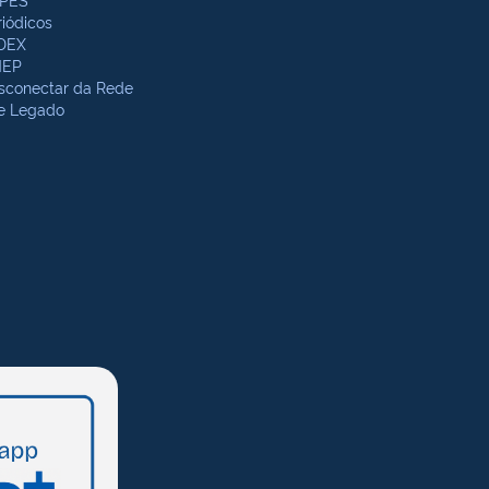
riódicos
DEX
NEP
sconectar da Rede
te Legado