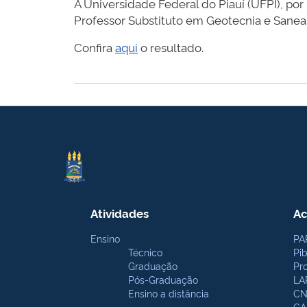
A Universidade Federal do Piauí (UFPI), po
Professor Substituto em Geotecnia e Sane
Confira
aqui
o resultado.
Atividades
Ac
Ensino
PA
Técnico
Pi
Graduação
Pr
Pós-Graduação
LA
Ensino a distância
CN
CA