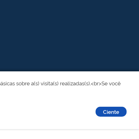
cas sobre a(s) visita(s) realizadas(s).<br>Se você
Ciente