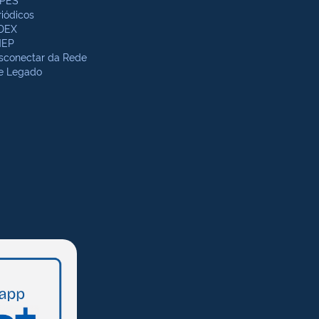
riódicos
DEX
NEP
sconectar da Rede
te Legado