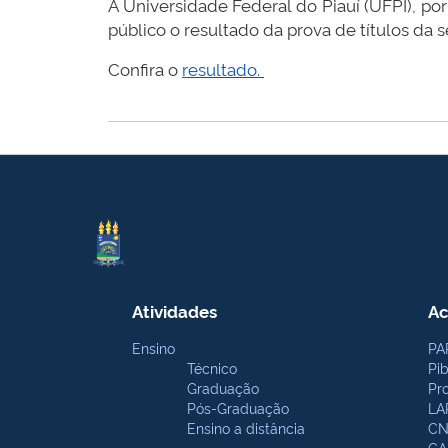
A Universidade Federal do Piauí (UFPI), p
público o resultado da prova de títulos da 
Confira o
resultado.
Atividades
Ac
Ensino
PA
Técnico
Pi
Graduação
Pr
Pós-Graduação
LA
Ensino a distância
CN
CA