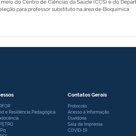
or meio do Centro de Ciências da Saúde (CCS) e do Depa
seleção para professor substituto na área de Bioquímica.
essos
Contatos Gerais
RFOR
Protocolo
bid e Residência Pedagógica
Acesso à Informação
odocência
Ouvidoria
PETRO
Sala de Imprensa
Pq
COVID-19
PES