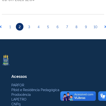
1
2
3
4
5
6
7
8
9
10
Acessos
PARFOR
Pibid e Residência Pedagógica
Prodocência
LAPETRO
CNPq