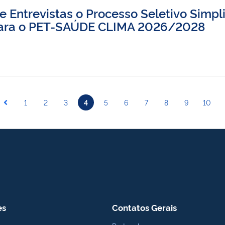
e Entrevistas o Processo Seletivo Simpl
s para o PET-SAÚDE CLIMA 2026/2028
1
2
3
4
5
6
7
8
9
10
es
Contatos Gerais