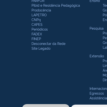
PARFOR
Ensino
Pibid e Residência Pedagógica
Té
Prodocência
Gr
LAPETRO
Pó
CNPq
En
CAPES
Pesquisa
Periódicos
Pr
FADEX
Pe
FINEP
Gr
Desconectar da Rede
La
Site Legado
Extensão
Pr
Li
Ár
Mo
Di
Internacion
Egressos
Assistência