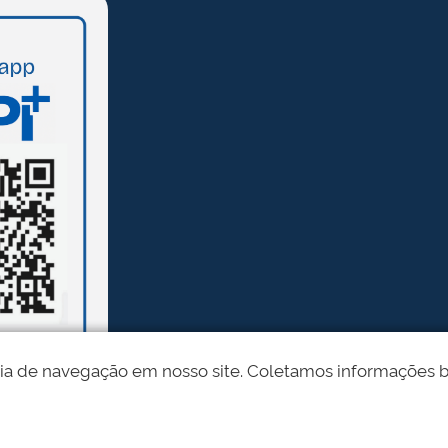
ia de navegação em nosso site. Coletamos informações bási