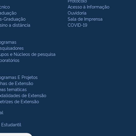
Protocolo
cnico
Acesso à Informação
aduação
Ouvidoria
s-Graduação
Sala de Imprensa
sino a distância
COVID-19
ogramas
squisadores
upos e Núcleos de pesquisa
boratórios
ogramas E Projetos
nhas de Extensão
eas temáticas
dalidades de Extensão
retrizes de Extensão
al
 Estudantil