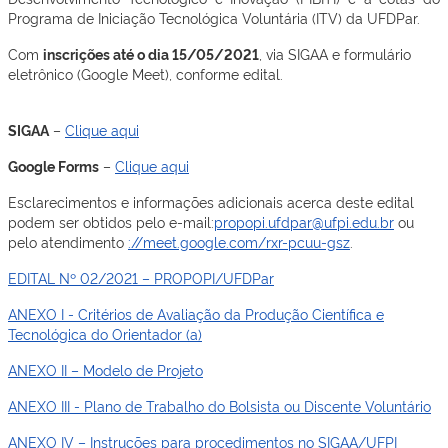
Programa de Iniciação Tecnológica Voluntária (ITV) da UFDPar.
Com
inscrições até o dia 15/05/2021
, via SIGAA e formulário
eletrônico (Google Meet), conforme edital.
SIGAA
–
Clique aqui
Google Forms
–
Clique aqui
Esclarecimentos e informações adicionais acerca deste edital
podem ser obtidos pelo e-mail:
propopi.ufdpar@ufpi.edu.br
ou
pelo atendimento
://meet.google.com/rxr-pcuu-gsz
.
EDITAL Nº 02/2021 – PROPOPI/UFDPar
ANEXO I - Critérios de Avaliação da Produção Científica e
Tecnológica do Orientador (a)
ANEXO II – Modelo de Projeto
ANEXO III - Plano de Trabalho do Bolsista ou Discente Voluntário
ANEXO IV – Instruções para procedimentos no SIGAA/UFPI