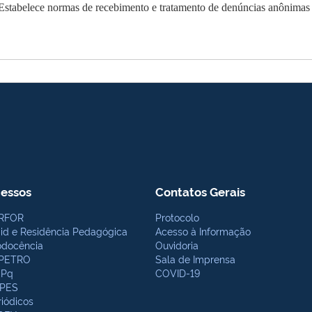
Estabelece normas de recebimento e tratamento de denúncias anônimas e 
essos
Contatos Gerais
RFOR
Protocolo
bid e Residência Pedagógica
Acesso à Informação
odocência
Ouvidoria
PETRO
Sala de Imprensa
Pq
COVID-19
PES
riódicos