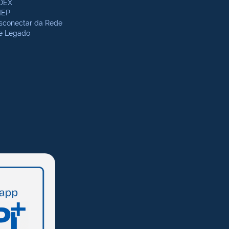
DEX
NEP
sconectar da Rede
te Legado