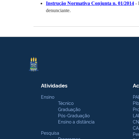
Instrução Normativa Conjunta n.
01/2014
- 
denunciante.
Atividades
Ac
Ensino
PA
Técnico
Pi
Graduação
Pr
Pós-Graduação
LA
Ensino a distância
CN
CA
Pesquisa
Pe
Programas