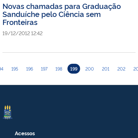
Novas chamadas para Graduação
Sanduíche pelo Ciência sem
Fronteiras
19/12/2012 12:42
94
195
196
197
198
199
200
201
202
2
Acessos