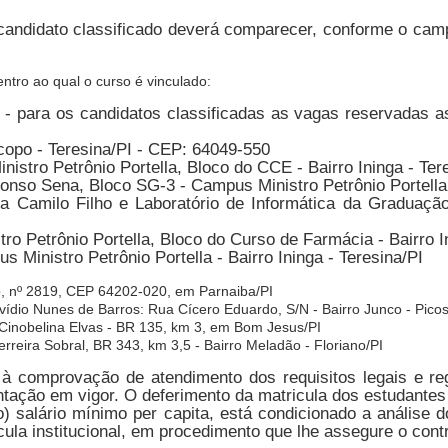
 o candidato classificado deverá comparecer, conforme o ca
tro ao qual o curso é vinculado:
 - para os candidatos classificadas as vagas reservadas 
copo - Teresina/PI - CEP: 64049-550
stro Petrônio Portella, Bloco do CCE - Bairro Ininga - Ter
fonso Sena, Bloco SG-3 - Campus Ministro Petrônio Portella -
 Camilo Filho e Laboratório de Informática da Graduação
o Petrônio Portella, Bloco do Curso de Farmácia - Bairro In
s Ministro Petrônio Portella - Bairro Ininga - Teresina/PI
, nº 2819, CEP 64202-020, em Parnaiba/PI
dio Nunes de Barros: Rua Cícero Eduardo, S/N - Bairro Junco - Picos
inobelina Elvas - BR 135, km 3, em Bom Jesus/PI
reira Sobral, BR 343, km 3,5 - Bairro Meladão - Floriano/PI
 à comprovação de atendimento dos requisitos legais e re
ntação em vigor. O deferimento da matricula dos estudantes
nco) salário mínimo per capita, está condicionado a anális
cula institucional, em procedimento que lhe assegure o contr