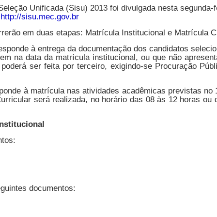
Seleção Unificada (Sisu) 2013 foi divulgada nesta segunda-fe
o
http://sisu.mec.gov.br
erão em duas etapas: Matrícula Institucional e Matrícula Cu
orresponde à entrega da documentação dos candidatos selecio
m na data da matrícula institucional, ou que não apresent
 poderá ser feita por terceiro, exigindo-se Procuração Púb
esponde à matrícula nas atividades acadêmicas previstas no
urricular será realizada, no horário das 08 às 12 horas ou d
nstitucional
tos:
uintes documentos: