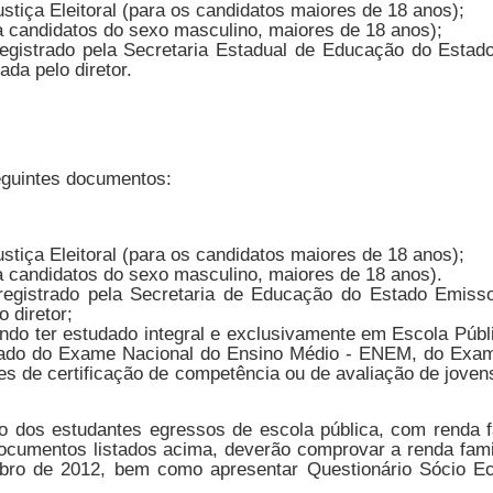
ustiça Eleitoral (para os candidatos maiores de 18 anos);
ra candidatos do sexo masculino, maiores de 18 anos);
registrado pela Secretaria Estadual de Educação do Estad
da pelo diretor.
uintes documentos:
ustiça Eleitoral (para os candidatos maiores de 18 anos);
ra candidatos do sexo masculino, maiores de 18 anos).
registrado pela Secretaria de Educação do Estado Emiss
 diretor;
do ter estudado integral e exclusivamente em Escola Públi
ltado do Exame Nacional do Ensino Médio - ENEM, do Exam
de certificação de competência ou de avaliação de jovens
dos estudantes egressos de escola pública, com renda fami
documentos listados acima, deverão comprovar a renda fam
ubro de 2012, bem como apresentar Questionário Sócio E