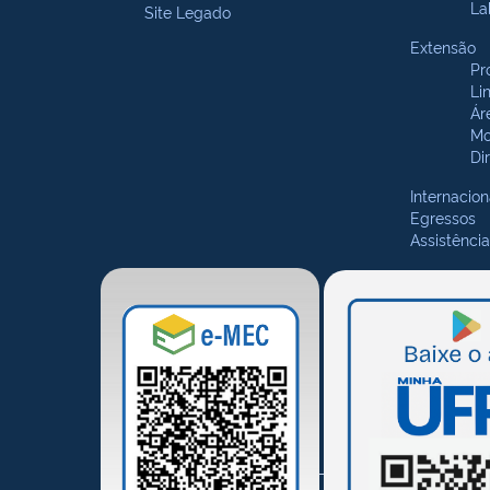
La
Site Legado
Extensão
Pr
Li
Ár
Mo
Di
Internacion
Egressos
Assistência