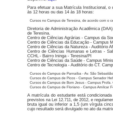
Para efetuar a sua Matrícula Institucional,
às 12 horas ou das 14 às 18 horas:
Cursos no Campus de Teresina, de acordo com o cen
Diretoria de Administração Acadêmica (DAA)
de Teresina.
Centro de Ciências Agrárias - Campus da So
Centro de Ciências da Educação - Campus Mini
Centro de Ciências da Natureza - Auditório A
Centro de Ciências Humanas e Letras - Sala
CCHL - Bairro Ininga - Teresina/PI
Centro de Ciências da Saúde - Campus Ministr
Centro de Tecnologia - Auditório do CT. Campu
Cursos do Campus de Parnaíba - Av. São Sebastião
Cursos do Campus de Picos - Campus Senador Helví
Cursos do Campus de Bom Jesus - Campus Profa. C
Cursos do Campus de Floriano - Campus Amílcar Fer
A matrícula do estudante está condicionada
previstos na Lei 12.711, de 2012, e regulame
bruta igual ou inferior a 1,5 (um vírgula ci
cujo resultado será divulgado no ato da matri