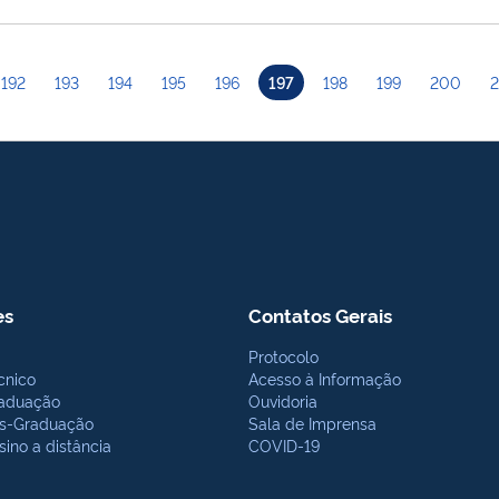
192
193
194
195
196
197
198
199
200
2
es
Contatos Gerais
Protocolo
cnico
Acesso à Informação
aduação
Ouvidoria
s-Graduação
Sala de Imprensa
sino a distância
COVID-19