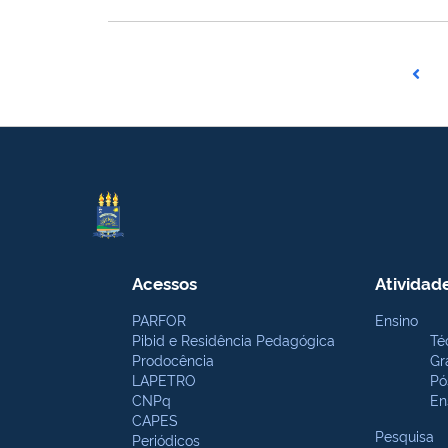
Acessos
Atividad
PARFOR
Ensino
Pibid e Residência Pedagógica
Té
Prodocência
Gr
LAPETRO
Pó
CNPq
En
CAPES
Pesquisa
Periódicos