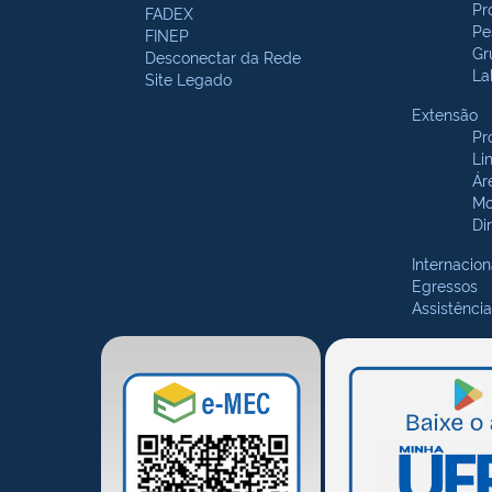
Pr
FADEX
Pe
FINEP
Gr
Desconectar da Rede
La
Site Legado
Extensão
Pr
Li
Ár
Mo
Di
Internacion
Egressos
Assistência