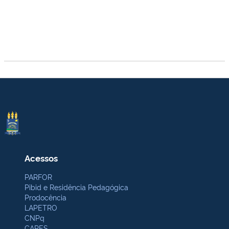
Acessos
PARFOR
Pibid e Residência Pedagógica
Prodocência
LAPETRO
CNPq
CAPES