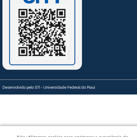
Desenvolvido pelo STI - Universidade Federal do Piauí
Nós utilizamos cookies para aprimorar a experiência de