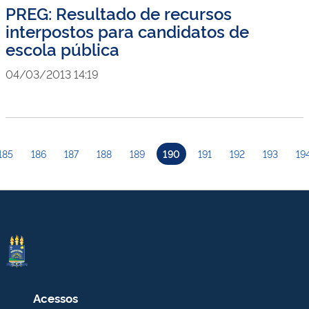
PREG: Resultado de recursos
interpostos para candidatos de
escola pública
04/03/2013 14:19
185
186
187
188
189
190
191
192
193
19
Acessos