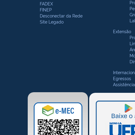
Pr
FADEX
Pe
FINEP
Gr
Desconectar da Rede
La
Site Legado
Extensão
Pr
Li
Ár
Mo
Di
Internacion
Egressos
Assistência