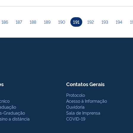
186
187
188
189
190
191
192
193
194
1
es
Contatos Gerais
Protocolo
cnico
Acesso à Informação
aduação
Ouvidoria
s-Graduação
Sala de Imprensa
sino a distância
COVID-19