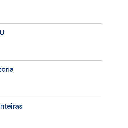
SU
toria
nteiras