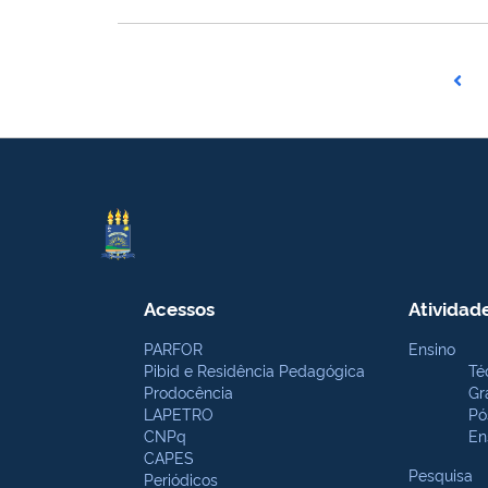
Acessos
Atividad
PARFOR
Ensino
Pibid e Residência Pedagógica
Té
Prodocência
Gr
LAPETRO
Pó
CNPq
En
CAPES
Pesquisa
Periódicos