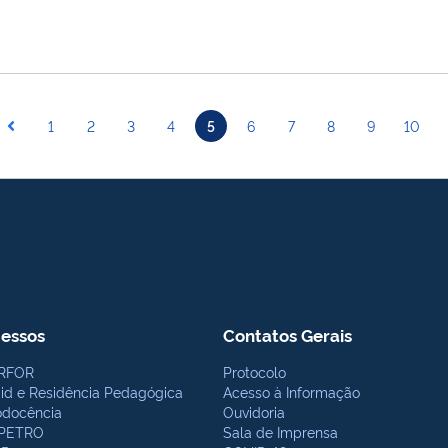
1
2
3
4
5
6
7
8
9
10
essos
Contatos Gerais
RFOR
Protocolo
bid e Residência Pedagógica
Acesso à Informação
odocência
Ouvidoria
PETRO
Sala de Imprensa