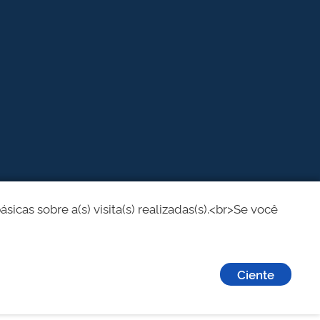
cas sobre a(s) visita(s) realizadas(s).<br>Se você
Ciente