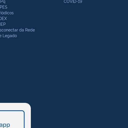
Pq
COVID-19
PES
riódicos
DEX
NEP
sconectar da Rede
te Legado