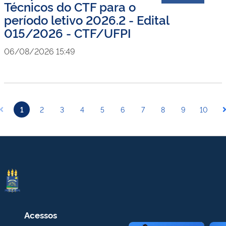
Técnicos do CTF para o
período letivo 2026.2 - Edital
015/2026 - CTF/UFPI
06/08/2026 15:49
1
2
3
4
5
6
7
8
9
10
Acessos