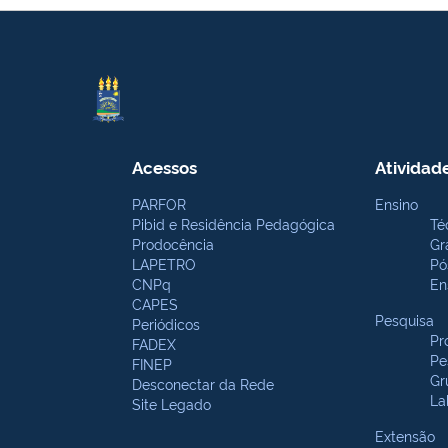
Acessos
Atividad
PARFOR
Ensino
Pibid e Residência Pedagógica
Té
Prodocência
Gr
LAPETRO
Pó
CNPq
En
CAPES
Pesquisa
Periódicos
Pr
FADEX
Pe
FINEP
Gr
Desconectar da Rede
La
Site Legado
Extensão