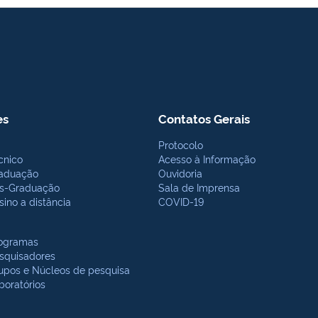
es
Contatos Gerais
Protocolo
cnico
Acesso à Informação
aduação
Ouvidoria
s-Graduação
Sala de Imprensa
sino a distância
COVID-19
ogramas
squisadores
upos e Núcleos de pesquisa
boratórios