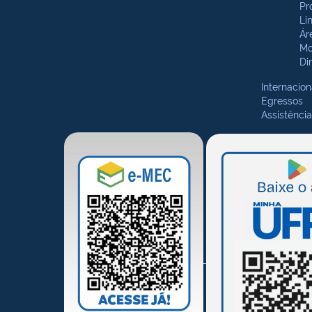
Pr
Li
Ár
Mo
Di
Internacion
Egressos
Assistência