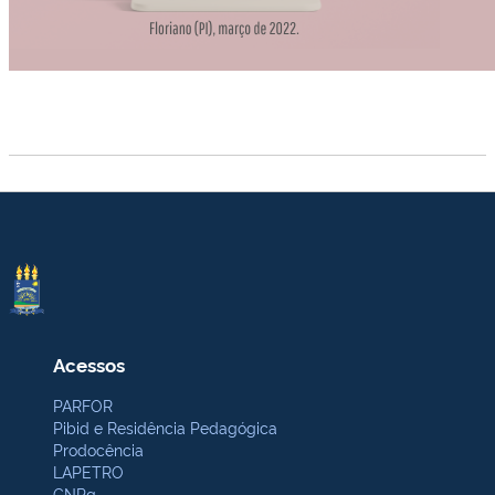
Acessos
PARFOR
Pibid e Residência Pedagógica
Prodocência
LAPETRO
CNPq