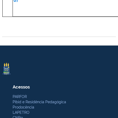
Acessos
PARFOR
Pibid e Residência Pedagógica
Prodocência
LAPETRO
CNPq