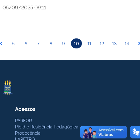
05/09/2025 09:11
5
6
7
8
9
10
11
12
13
14
Acessos
PARFOR
Pibid e Residência Pedagógica
Prodocência
LAPETRO