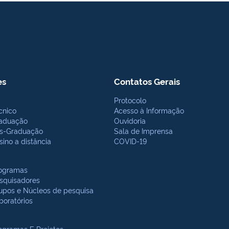
es
Contatos Gerais
Protocolo
cnico
Acesso à Informação
aduação
Ouvidoria
s-Graduação
Sala de Imprensa
sino a distância
COVID-19
ogramas
squisadores
upos e Núcleos de pesquisa
boratórios
ogramas E Projetos