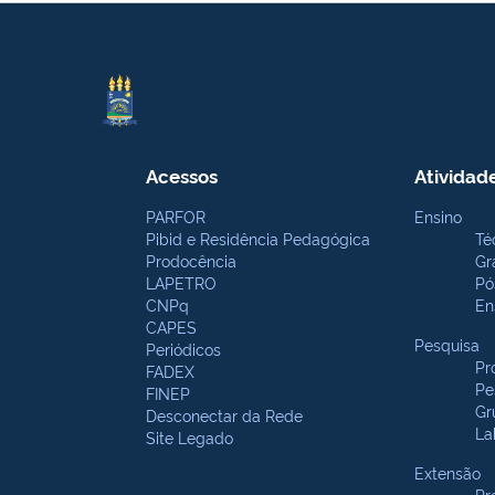
Acessos
Atividad
PARFOR
Ensino
Pibid e Residência Pedagógica
Té
Prodocência
Gr
LAPETRO
Pó
CNPq
En
CAPES
Pesquisa
Periódicos
Pr
FADEX
Pe
FINEP
Gr
Desconectar da Rede
La
Site Legado
Extensão
Pr