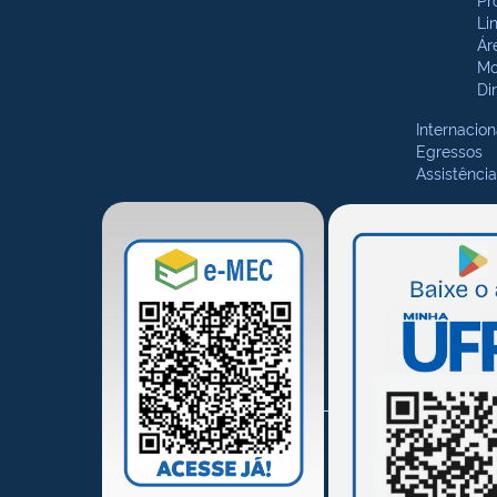
Li
Ár
Mo
Di
Internacion
Egressos
Assistência