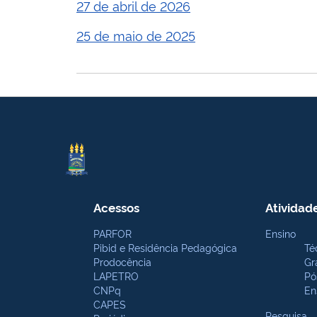
27 de abril de 2026
25 de maio de 2025
Acessos
Atividad
PARFOR
Ensino
Pibid e Residência Pedagógica
Té
Prodocência
Gr
LAPETRO
Pó
CNPq
En
CAPES
Pesquisa