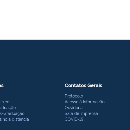
es
Contatos Gerais
Protocolo
cnico
Acesso à Informação
aduação
Ouvidoria
s-Graduação
Sala de Imprensa
sino a distância
COVID-19