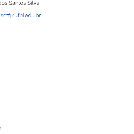
 dos Santos Silva
sctf@ufpi.edu.br
a