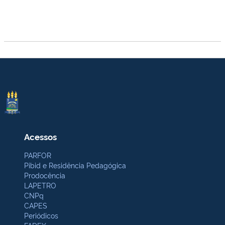
Acessos
PARFOR
Pibid e Residência Pedagógica
Prodocência
LAPETRO
CNPq
CAPES
Periódicos