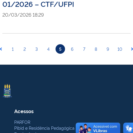
01/2026 – CTF/UFPI
20/03/2026 18:29
1
2
3
4
5
6
7
8
9
10
Acessos
PARFOR
Pibid e Residência Pedagógica