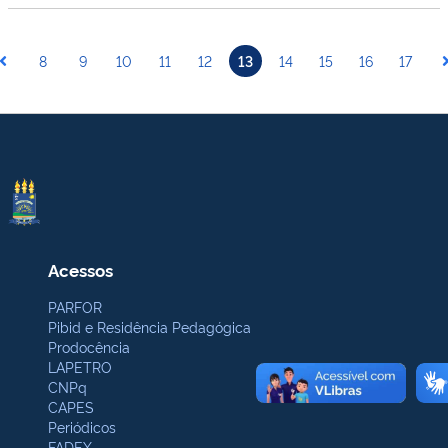
8
9
10
11
12
13
14
15
16
17
Acessos
PARFOR
Pibid e Residência Pedagógica
Prodocência
LAPETRO
CNPq
CAPES
Periódicos
FADEX