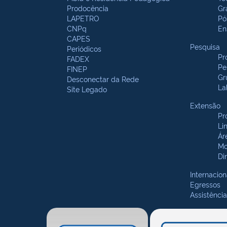
Prodocência
Gr
LAPETRO
Pó
CNPq
En
CAPES
Pesquisa
Periódicos
Pr
FADEX
Pe
FINEP
Gr
Desconectar da Rede
La
Site Legado
Extensão
Pr
Li
Ár
Mo
Di
Internacion
Egressos
Assistência