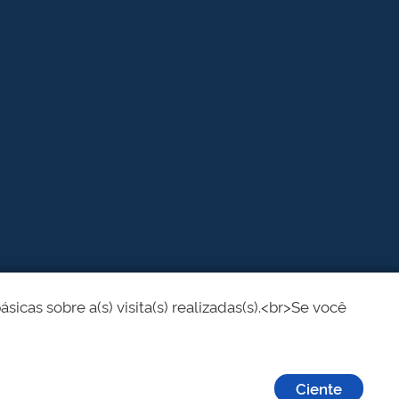
cas sobre a(s) visita(s) realizadas(s).<br>Se você
Ciente