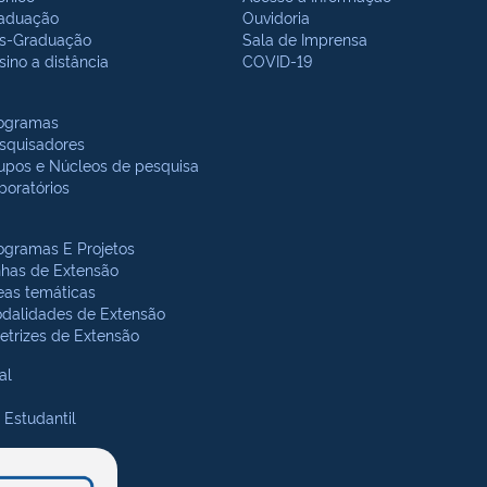
aduação
Ouvidoria
s-Graduação
Sala de Imprensa
sino a distância
COVID-19
ogramas
squisadores
upos e Núcleos de pesquisa
boratórios
ogramas E Projetos
nhas de Extensão
eas temáticas
dalidades de Extensão
retrizes de Extensão
al
 Estudantil