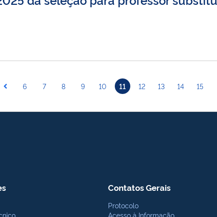
6
7
8
9
10
11
12
13
14
15
es
Contatos Gerais
Protocolo
cnico
Acesso à Informação