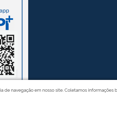
ia de navegação em nosso site. Coletamos informações bási