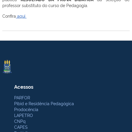
professor substituto do curso de Pedagogia.
Confira
aqui
Acessos
PARFOR
Pibid e Residência Pedagógica
Prodocência
LAPETRO
CNPq
CAPES